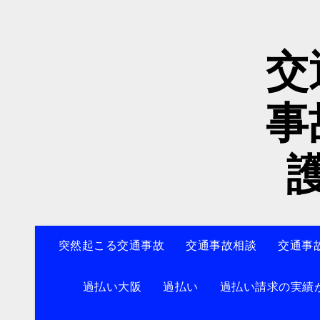
内
容
を
交
ス
キ
ッ
事
プ
突然起こる交通事故
交通事故相談
交通事
過払い大阪
過払い
過払い請求の実績